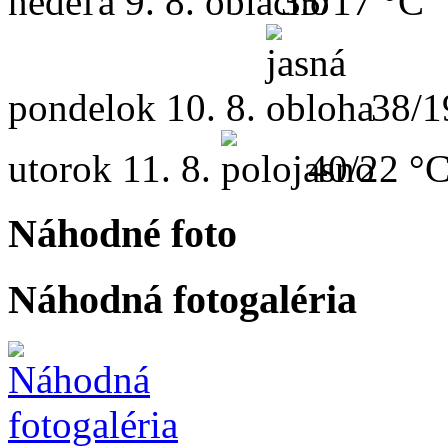
nedeľa
9. 8.
35/17 °C
pondelok
10. 8.
38/1
utorok
11. 8.
40/22 °
Náhodné foto
Náhodná fotogaléria