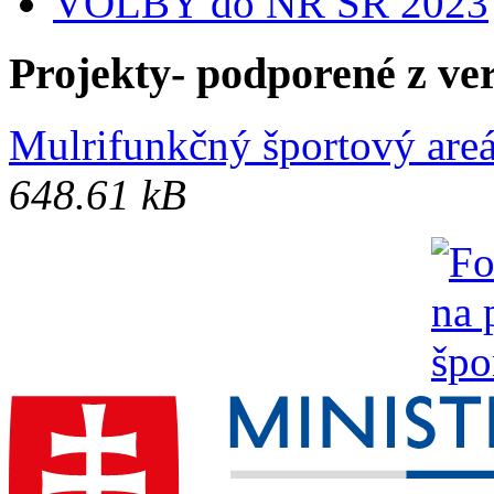
VOĽBY do NR SR 2023
Projekty- podporené z ve
Mulrifunkčný športový areá
648.61 kB