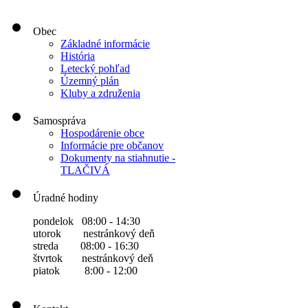
Obec
Základné informácie
História
Letecký pohľad
Územný plán
Kluby a združenia
Samospráva
Hospodárenie obce
Informácie pre občanov
Dokumenty na stiahnutie -
TLAČIVÁ
Úradné hodiny
pondelok 08:00 - 14:30
utorok nestránkový deň
streda 08:00 - 16:30
štvrtok nestránkový deň
piatok 8:00 - 12:00