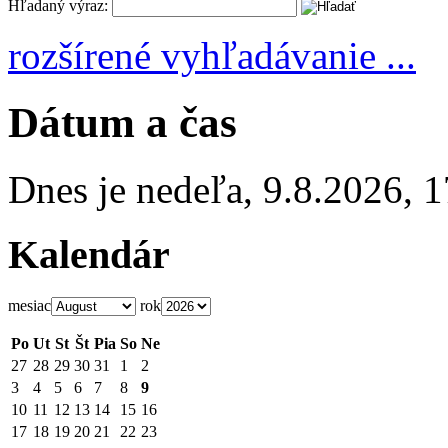
Hľadaný výraz:
rozšírené vyhľadávanie ...
Dátum a čas
Dnes je
nedeľa
,
9.8.2026
,
1
Kalendár
mesiac
rok
Po
Ut
St
Št
Pia
So
Ne
27
28
29
30
31
1
2
3
4
5
6
7
8
9
10
11
12
13
14
15
16
17
18
19
20
21
22
23