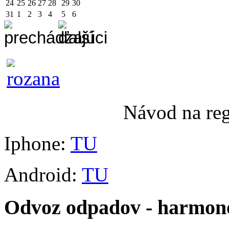
24
25
26
27
28
29
30
31
1
2
3
4
5
6
Návod na re
Iphone:
TU
Android:
TU
Odvoz odpadov - harmo