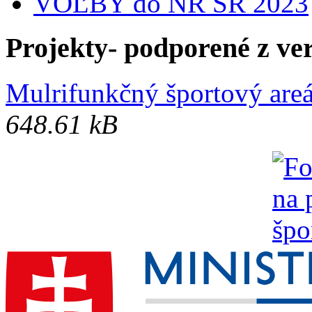
VOĽBY do NR SR 2023
Projekty- podporené z ve
Mulrifunkčný športový areá
648.61 kB