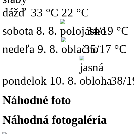
33 °C
22 °C
sobota
8. 8.
34/19 °C
nedeľa
9. 8.
35/17 °C
pondelok
10. 8.
38/1
Náhodné foto
Náhodná fotogaléria