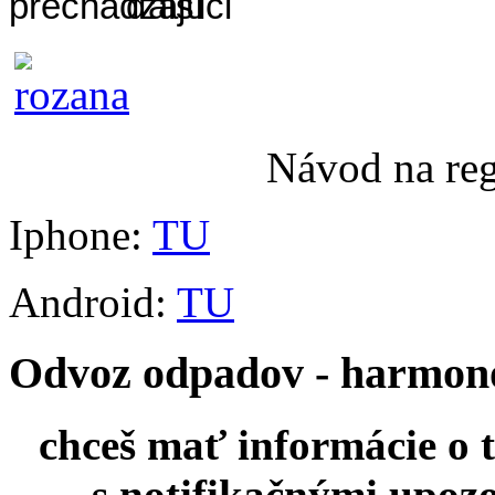
Návod na re
Iphone:
TU
Android:
TU
Odvoz odpadov - harmo
chceš mať informácie o 
s notifikačnými upoz