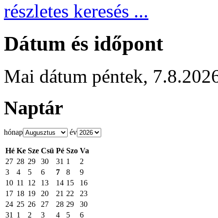
részletes keresés ...
Dátum és időpont
Mai dátum
péntek
,
7.8.202
Naptár
hónap
év
Hé
Ke
Sze
Csü
Pé
Szo
Va
27
28
29
30
31
1
2
3
4
5
6
7
8
9
10
11
12
13
14
15
16
17
18
19
20
21
22
23
24
25
26
27
28
29
30
31
1
2
3
4
5
6