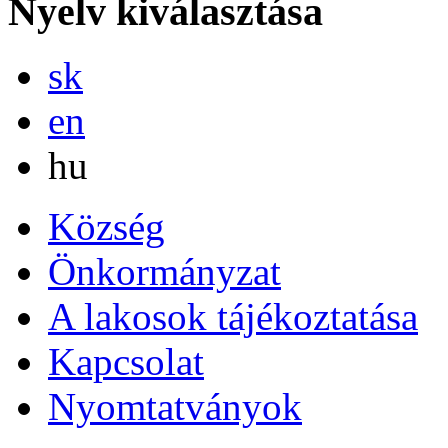
Nyelv kiválasztása
Slovensky
sk
English
en
Magyar
hu
Község
Önkormányzat
A lakosok tájékoztatása
Kapcsolat
Nyomtatványok