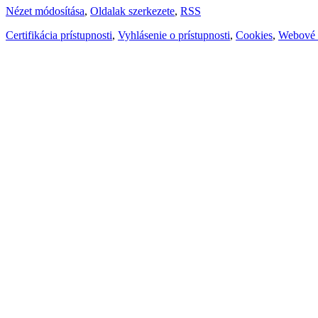
Nézet módosítása
,
Oldalak szerkezete
,
RSS
Certifikácia prístupnosti
,
Vyhlásenie o prístupnosti
,
Cookies
,
Webové 