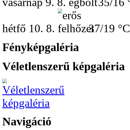
vasárnap
9. 8.
35/16 
hétfő
10. 8.
37/19 °C
Fényképgaléria
Véletlenszerű képgaléria
Navigáció