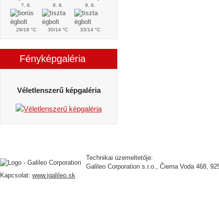
7. 8.
8. 8.
9. 8.
29/18 °C
30/14 °C
33/14 °C
Fényképgaléria
Véletlenszerű képgaléria
Technikai üzemeltetője:
Galileo Corporation s.r.o., Čierna Voda 468, 92
Kapcsolat:
www.igalileo.sk