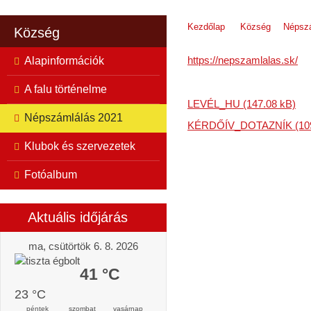
Kezdőlap
Község
Népsz
Község
https://nepszamlalas.sk/
Alapinformációk
A falu történelme
LEVÉL_HU (147.08 kB)
Népszámlálás 2021
KÉRDŐÍV_DOTAZNÍK (109
Klubok és szervezetek
Fotóalbum
Aktuális időjárás
ma, csütörtök 6. 8. 2026
41 °C
23 °C
péntek
szombat
vasárnap