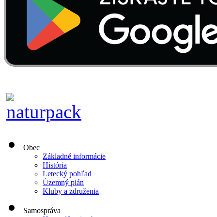
Obec
Základné informácie
História
Letecký pohľad
Územný plán
Kluby a združenia
Samospráva