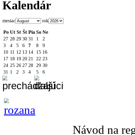
Kalendár
mesiac
rok
Po
Ut
St
Št
Pia
So
Ne
27
28
29
30
31
1
2
3
4
5
6
7
8
9
10
11
12
13
14
15
16
17
18
19
20
21
22
23
24
25
26
27
28
29
30
31
1
2
3
4
5
6
Návod na re