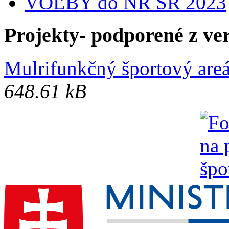
VOĽBY do NR SR 2023
Projekty- podporené z ve
Mulrifunkčný športový areá
648.61 kB