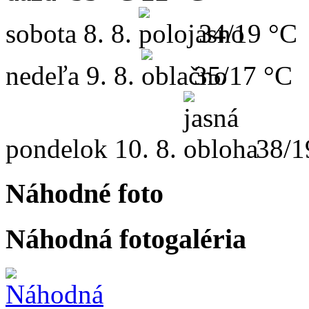
sobota
8. 8.
34/19 °C
nedeľa
9. 8.
35/17 °C
pondelok
10. 8.
38/1
Náhodné foto
Náhodná fotogaléria