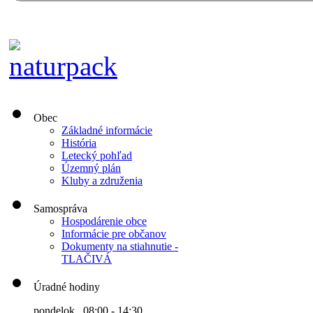
Obec
Základné informácie
História
Letecký pohľad
Územný plán
Kluby a združenia
Samospráva
Hospodárenie obce
Informácie pre občanov
Dokumenty na stiahnutie -
TLAČIVÁ
Úradné hodiny
pondelok 08:00 - 14:30