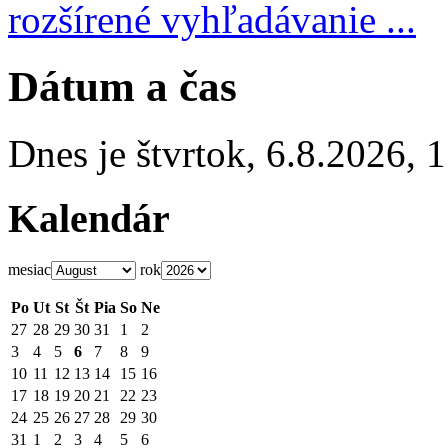
rozšírené vyhľadávanie ...
Dátum a čas
Dnes je
štvrtok
,
6.8.2026
,
1
Kalendár
mesiac
rok
Po
Ut
St
Št
Pia
So
Ne
27
28
29
30
31
1
2
3
4
5
6
7
8
9
10
11
12
13
14
15
16
17
18
19
20
21
22
23
24
25
26
27
28
29
30
31
1
2
3
4
5
6