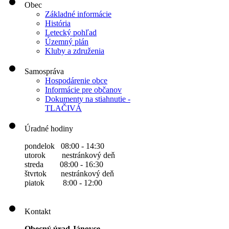
Obec
Základné informácie
História
Letecký pohľad
Územný plán
Kluby a združenia
Samospráva
Hospodárenie obce
Informácie pre občanov
Dokumenty na stiahnutie -
TLAČIVÁ
Úradné hodiny
pondelok 08:00 - 14:30
utorok nestránkový deň
streda 08:00 - 16:30
štvrtok nestránkový deň
piatok 8:00 - 12:00
Kontakt
Obecný úrad Jánovce