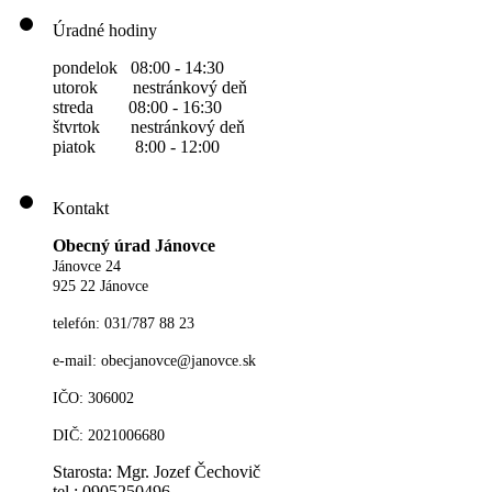
Úradné hodiny
pondelok 08:00 - 14:30
utorok nestránkový deň
streda 08:00 - 16:30
štvrtok nestránkový deň
piatok 8:00 - 12:00
Kontakt
Obecný úrad Jánovce
Jánovce 24
925 22 Jánovce
telefón: 031/787 88 23
e-mail: obecjanovce@janovce.sk
IČO: 306002
DIČ: 2021006680
Starosta: Mgr. Jozef Čechovič
tel.: 0905250496